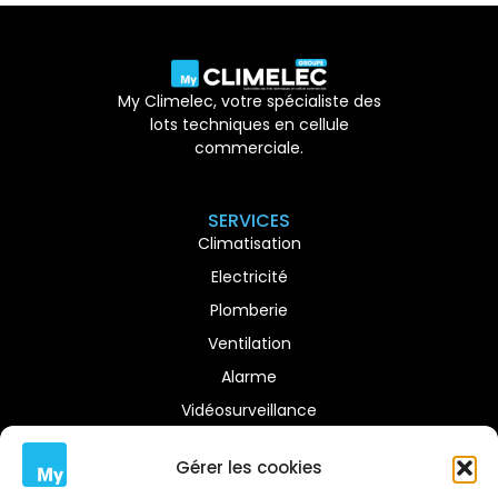
My Climelec, votre spécialiste des
lots techniques en cellule
commerciale.
SERVICES
Climatisation
Electricité
Plomberie
Ventilation
Alarme
Vidéosurveillance
CONTACT INFO
Gérer les cookies
(+33) 679395830